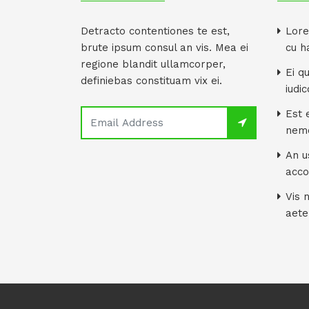
Detracto contentiones te est,
Lore
brute ipsum consul an vis. Mea ei
cu 
regione blandit ullamcorper,
Ei q
definiebas constituam vix ei.
iudi
Est 
nem
An u
acco
Vis 
aete