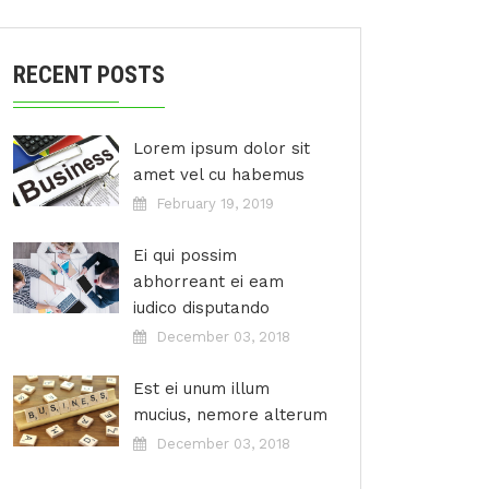
RECENT POSTS
Lorem ipsum dolor sit
amet vel cu habemus
February 19, 2019
Ei qui possim
abhorreant ei eam
iudico disputando
December 03, 2018
Est ei unum illum
mucius, nemore alterum
December 03, 2018