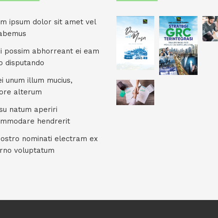
m ipsum dolor sit amet vel
habemus
ui possim abhorreant ei eam
co disputando
ei unum illum mucius,
ore alterum
su natum aperiri
mmodare hendrerit
nostro nominati electram ex
rno voluptatum