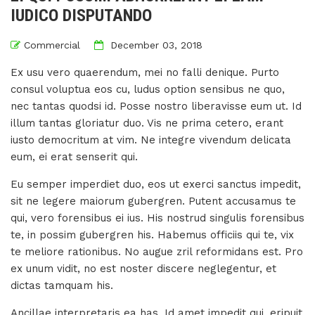
IUDICO DISPUTANDO
Commercial
December 03, 2018
Ex usu vero quaerendum, mei no falli denique. Purto
consul voluptua eos cu, ludus option sensibus ne quo,
nec tantas quodsi id. Posse nostro liberavisse eum ut. Id
illum tantas gloriatur duo. Vis ne prima cetero, erant
iusto democritum at vim. Ne integre vivendum delicata
eum, ei erat senserit qui.
Eu semper imperdiet duo, eos ut exerci sanctus impedit,
sit ne legere maiorum gubergren. Putent accusamus te
qui, vero forensibus ei ius. His nostrud singulis forensibus
te, in possim gubergren his. Habemus officiis qui te, vix
te meliore rationibus. No augue zril reformidans est. Pro
ex unum vidit, no est noster discere neglegentur, et
dictas tamquam his.
Ancillae interpretaris ea has. Id amet impedit qui, eripuit