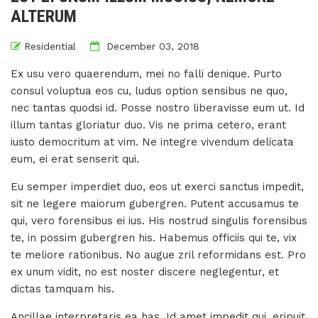
ALTERUM
Residential
December 03, 2018
Ex usu vero quaerendum, mei no falli denique. Purto
consul voluptua eos cu, ludus option sensibus ne quo,
nec tantas quodsi id. Posse nostro liberavisse eum ut. Id
illum tantas gloriatur duo. Vis ne prima cetero, erant
iusto democritum at vim. Ne integre vivendum delicata
eum, ei erat senserit qui.
Eu semper imperdiet duo, eos ut exerci sanctus impedit,
sit ne legere maiorum gubergren. Putent accusamus te
qui, vero forensibus ei ius. His nostrud singulis forensibus
te, in possim gubergren his. Habemus officiis qui te, vix
te meliore rationibus. No augue zril reformidans est. Pro
ex unum vidit, no est noster discere neglegentur, et
dictas tamquam his.
Ancillae interpretaris ea has. Id amet impedit qui, eripuit