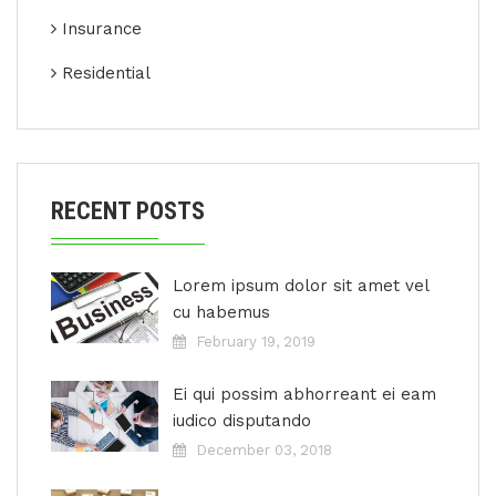
Insurance
Residential
RECENT POSTS
Lorem ipsum dolor sit amet vel
cu habemus
February 19, 2019
Ei qui possim abhorreant ei eam
iudico disputando
December 03, 2018